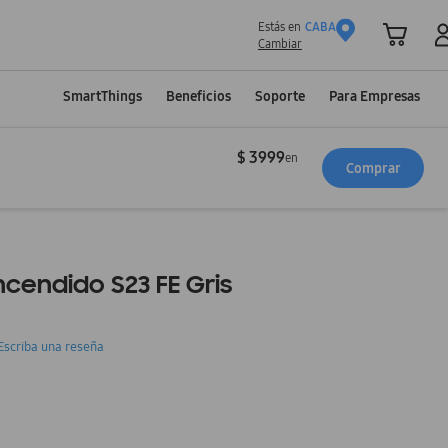
Estás en
CABA
Cambiar
SmartThings
Beneficios
Soporte
Para Empresas
$ 3999
en
Comprar
cendido S23 FE Gris
Escriba una reseña