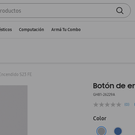
sticos
Computación
Armá Tu Combo
Encendido S23 FE
Botón de en
GH81-26229A
(0)
Color