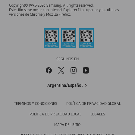
Samsung Select Service
Copyright© 1995-2026 Samsung. All rights reserved.
Audio & Videos
Inversor
Este sitio se ve mejor con Internet Explorer 11 o superior y las últimas
Samsung para Empresas
versiones de Chrome y Mozilla Firefox.
Email de soporte
Monitores
Noticias
Samsung para Empleados
Teléfono de soporte
Aires Acondicionados
Oportunidades Laborales
Samsung para Estudiantes
Soporte de Samsung Argentina
Lavarropas
BOTÓN DE ARREPENTIMIENTO
DAR FEEDBACK A SAMSUNG
Cocina
SEGUINOS EN
Aspiradoras
Heladeras
Argentina/Español
TERMINOS Y CONDICIONES
POLÍTICA DE PRIVACIDAD GLOBAL
POLÍTICA DE PRIVACIDAD LOCAL
LEGALES
MAPA DEL SITIO