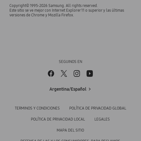
Samsung Select Service
Copyright© 1995-2026 Samsung. All rights reserved.
Audio & Videos
Inversor
Este sitio se ve mejor con Internet Explorer 11 o superior y las últimas
Samsung para Empresas
versiones de Chrome y Mozilla Firefox.
Email de soporte
Monitores
Noticias
Samsung para Empleados
Teléfono de soporte
Aires Acondicionados
Oportunidades Laborales
Samsung para Estudiantes
Soporte de Samsung Argentina
Lavarropas
BOTÓN DE ARREPENTIMIENTO
DAR FEEDBACK A SAMSUNG
Cocina
SEGUINOS EN
Aspiradoras
Heladeras
Argentina/Español
TERMINOS Y CONDICIONES
POLÍTICA DE PRIVACIDAD GLOBAL
POLÍTICA DE PRIVACIDAD LOCAL
LEGALES
MAPA DEL SITIO