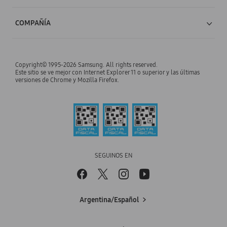
Promociones Bancarias
Preguntas Frecuentes
Accesorios
COMPAÑÍA
Samsung Experience Store
Manuales y descargas de producto
TV
Acerca de nosotros
Samsung Members
Samsung Select Service
Copyright© 1995-2026 Samsung. All rights reserved.
Audio & Videos
Inversor
Este sitio se ve mejor con Internet Explorer 11 o superior y las últimas
Samsung para Empresas
versiones de Chrome y Mozilla Firefox.
Email de soporte
Monitores
Noticias
Samsung para Empleados
Teléfono de soporte
Aires Acondicionados
Oportunidades Laborales
Samsung para Estudiantes
Soporte de Samsung Argentina
Lavarropas
BOTÓN DE ARREPENTIMIENTO
DAR FEEDBACK A SAMSUNG
Cocina
SEGUINOS EN
Aspiradoras
Heladeras
Argentina/Español