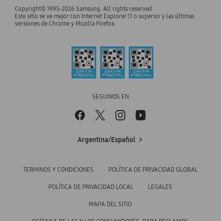
Samsung Select Service
Copyright© 1995-2026 Samsung. All rights reserved.
Audio & Videos
Inversor
Este sitio se ve mejor con Internet Explorer 11 o superior y las últimas
Samsung para Empresas
versiones de Chrome y Mozilla Firefox.
Email de soporte
Monitores
Noticias
Samsung para Empleados
Teléfono de soporte
Aires Acondicionados
Oportunidades Laborales
Samsung para Estudiantes
Soporte de Samsung Argentina
Lavarropas
BOTÓN DE ARREPENTIMIENTO
DAR FEEDBACK A SAMSUNG
Cocina
SEGUINOS EN
Aspiradoras
Heladeras
Argentina/Español
TERMINOS Y CONDICIONES
POLÍTICA DE PRIVACIDAD GLOBAL
POLÍTICA DE PRIVACIDAD LOCAL
LEGALES
MAPA DEL SITIO