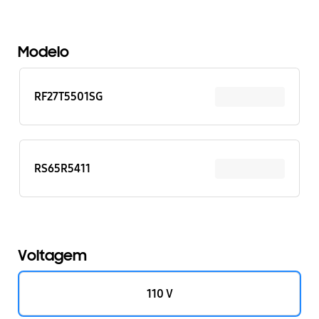
Modelo
RF27T5501SG
RS65R5411
Voltagem
110 V