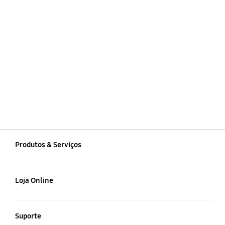
Produtos & Serviços
Smartphones
Loja Online
Tablets
Promoções
Suporte