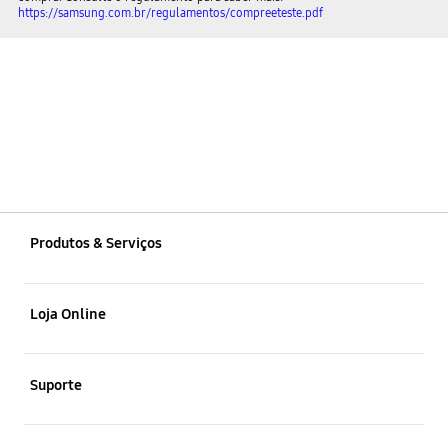
https://samsung.com.br/regulamentos/compreeteste.pdf
Produtos & Serviços
Smartphones
Loja Online
Tablets
Promoções
Suporte
Informática
Smartphones