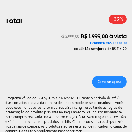
↓
33
%
Total
R$
1
.
999
,
00
à vista
R$
2
.
999
,
00
Economize
R$
1
.
000
,
00
ou até
18
x
sem
juros
de
R$
116
,
90
Comprar agora
Programa válido de 19/05/2025 a 31/12/2025. Durante o período de até 60
dias contados da data da compra de um dos modelos selecionados de você
pode escolher devolvê-lo sem cursos à Samsung, respeitando as regras de
preservação do produto previstas no Regulamento. Valido exclusivamente
para compras realizadas no Aplicativo e Loja Oficial Samsung ou Store+. Não
é válido para compra de produtos em Kits, Combos ou similares disponíveis
nos canais de compra, os produtos elegíveis estarão identificados no canal de
compra. Consulte o regulamento para saber mais: