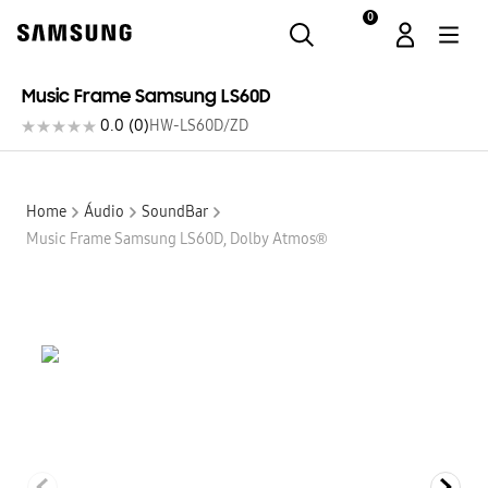
0
Samsung
Music Frame Samsung LS60D
0.0
(
0
)
HW-LS60D/ZD
Home
Áudio
SoundBar
Music Frame Samsung LS60D, Dolby Atmos®