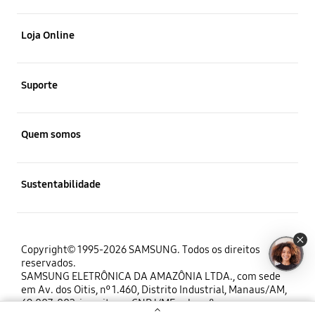
Smartphones
Loja Online
Tablets
Promoções
Suporte
Informática
Smartphones
Suporte de Produtos
Quem somos
Áudio
Tablets
Registro do produto
Watches
Informações da empresa
Sustentabilidade
Televisores
Agendar um reparo
Smart Switch
Área de negócios
Eletrodomésticos
Meio ambiente
Acompanhar Meu reparo
Acessórios
Identidade da marca
Copyright© 1995-2026 SAMSUNG. Todos os direitos
Ajuda para Comprar
reservados.
Segurança e Privacidade
Telefones
TVs
SAMSUNG ELETRÔNICA DA AMAZÔNIA LTDA., com sede
Carreiras
em Av. dos Oitis, nº 1.460, Distrito Industrial, Manaus/AM,
Perguntas Frequentes
Acessibilidade
69.007-002, inscrita no CNPJ/MF sob o nº.
Contatos Online
Lifestyle TVs