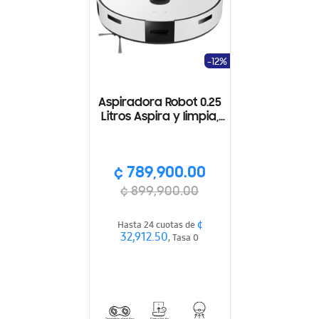
-12%
Aspiradora Robot 0.25
Litros Aspira y limpia,
Estación de limipieza,
Todo-en-uno, Smart
Things, Wi-Fi,
¢ 789,900.00
Reconocimiento de voz
¢ 899,900.00
¢
Hasta 24 cuotas de
32,912.50
, Tasa 0