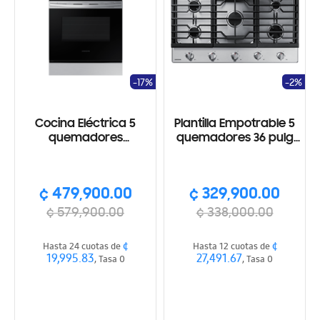
-17%
-2%
Cocina Eléctrica 5
Plantilla Empotrable 5
quemadores
quemadores 36 pulg
Vitrocerámica,
de Gas, Acero
SmartThings, Wi-Fi
inoxidable
¢ 479,900.00
¢ 329,900.00
¢ 579,900.00
¢ 338,000.00
¢
¢
Hasta 24 cuotas de
Hasta 12 cuotas de
19,995.83
27,491.67
, Tasa 0
, Tasa 0