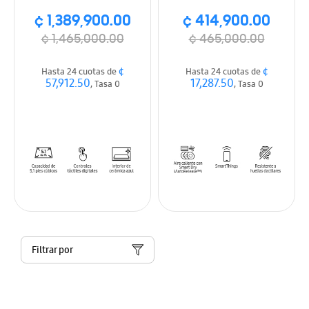
Acero inoxidable
Dry, Auto liberación de
¢ 1,389,900.00
¢ 414,900.00
vapor, acero inox
¢ 1,465,000.00
¢ 465,000.00
¢
¢
Hasta 24 cuotas de
Hasta 24 cuotas de
57,912.50
17,287.50
, Tasa 0
, Tasa 0
Filtrar por