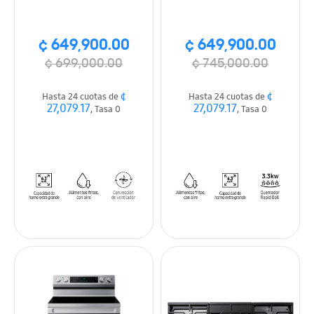
Vitrocerámica,
Vitrocerámica,
Freidora de aire,
Freidora de aire,
SmartThings, Wi-Fi, Fan
SmartThings, Wi-Fi, con
¢ 649,900.00
¢ 649,900.00
Convection
plancha de cocimiento,
True Convection
¢ 699,000.00
¢ 745,000.00
¢
¢
Hasta 24 cuotas de
Hasta 24 cuotas de
27,079.17
27,079.17
, Tasa 0
, Tasa 0