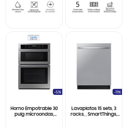
-5%
-11%
Horno Empotrable 30
Lavaplatos 15 sets, 3
pulg microondas,
racks, , SmartThings,
SmartThings, Wifi,
Wifi, Sistema
interior cerámico,
StormWash+™ y Smart