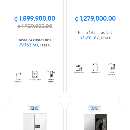
Vision Interna,
21.5, All Around cooling,
Dispensador hielo y
Dispensador Agua y
agua, Wi-Fi, acabado
Hielo, Color plateado
¢ 1,899,900.00
¢ 1,279,000.00
acero inox oscuro
¢ 1,929,000.00
¢
Hasta 24 cuotas de
53,291.67
, Tasa 0
¢
Hasta 24 cuotas de
79,162.50
, Tasa 0