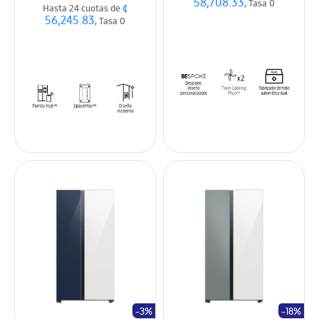
58,708.33
, Tasa 0
¢
Hasta 24 cuotas de
56,245.83
, Tasa 0
-3%
-18%