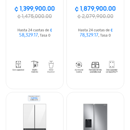
acabado acero
Dispensador Agua,
¢ 1,399,900.00
¢ 1,879,900.00
inoxidable
Maquina de Hielo,
SpaceMax, Color
¢ 1,475,000.00
¢ 2,079,900.00
Plateado
¢
¢
Hasta 24 cuotas de
Hasta 24 cuotas de
58,329.17
78,329.17
, Tasa 0
, Tasa 0