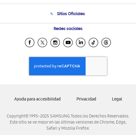
Venta a Empresas - B2B
Soporte telefónico
Sitios Oficiales
Seguimiento de tu pedido
Soporte vía eMail
Condiciones de Compra
Preguntas Frecuentes
Samsung Costa Rica
Redes sociales
Tiendas Cercanas
Samsung Ecuador
Samsung El Salvador
Samsung Guatemala
Samsung Honduras
Samsung Nicaragua
Samsung Panamá
Samsung República Dominicana
Ayuda para accesibilidad
Privacidad
Legal
Samsung Venezuela
Copyright© 1995-2025 SAMSUNG Todos los Derechos Reservados.
Este sitio se ve mejor en las últimas versiones de Chrome, Edge,
Safari y Mozilla Firefox.