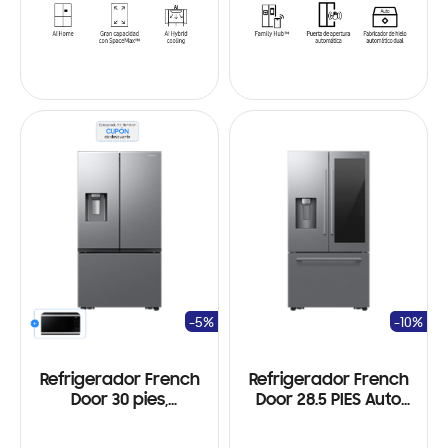
-5%
-10%
Refrigerador French
Refrigerador French
Door 30 pies,
Door 28.5 PIES Auto
Dispensador de agua y
View, WI-FI,
hielo. Ice Maker, Wi-Fi,
SmartThings, AI,