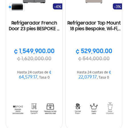
-4%
-3%
Refrigerador French
Refrigerador Top Mount
Door 23 pies BESPOKE 4
18 pies Bespoke, Wi-Fi,
puertas, Dispensador
Dispensador de agua,
interno, ice maker, Wi-
Color Beige
Fi, acabado acero
¢ 1,549,900.00
¢ 529,900.00
inoxidable
¢ 1,620,000.00
¢ 544,000.00
¢
¢
Hasta 24 cuotas de
Hasta 24 cuotas de
64,579.17
22,079.17
, Tasa 0
, Tasa 0