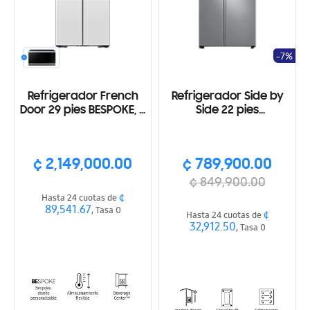
-7%
Refrigerador French
Refrigerador Side by
Door 29 pies BESPOKE, 4
Side 22 pies
puertas, Dispensador
Dispensador de hielo y
interno, AI, color blanco
agua, Color plateado
¢ 2,149,000.00
¢ 789,900.00
¢ 849,900.00
¢
Hasta 24 cuotas de
89,541.67
, Tasa 0
¢
Hasta 24 cuotas de
32,912.50
, Tasa 0