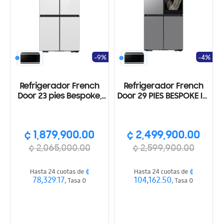
-9%
-4%
Refrigerador French
Refrigerador French
Door 23 pies Bespoke,
Door 29 PIES BESPOKE IA,
Vision Interna, pantalla
pantalla 32', 4 puertas,
9 pug, AI, WI-FI, Color
Dispensador interno,
Blanco
Ice Maker, Wifi,
¢ 1,879,900.00
¢ 2,499,900.00
plateado
¢ 2,065,000.00
¢ 2,599,900.00
¢
¢
Hasta 24 cuotas de
Hasta 24 cuotas de
78,329.17
104,162.50
, Tasa 0
, Tasa 0