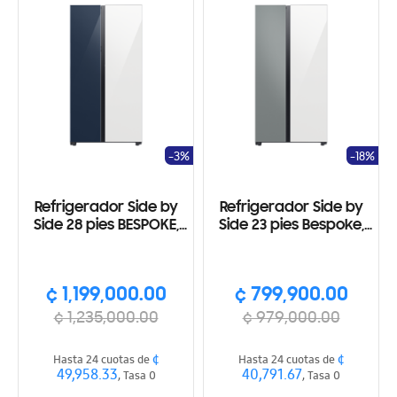
-3%
-18%
Refrigerador Side by
Refrigerador Side by
Side 28 pies BESPOKE,
Side 23 pies Bespoke,
Wi-Fi, Ice maker, azul y
WI-FI, SmartThings
blanco
Color gris y blanco
¢ 1,199,000.00
¢ 799,900.00
¢ 1,235,000.00
¢ 979,000.00
¢
¢
Hasta 24 cuotas de
Hasta 24 cuotas de
49,958.33
40,791.67
, Tasa 0
, Tasa 0