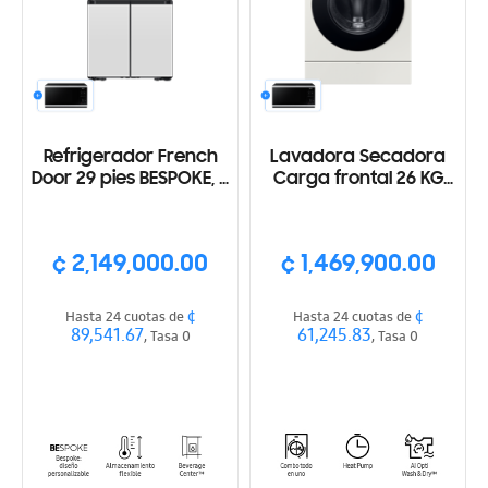
Refrigerador French
Lavadora Secadora
Door 29 pies BESPOKE, 4
Carga frontal 26 KG
puertas, Dispensador
lavado 15KG secado
interno, AI, color blanco
Pantalla 7", IA, Bomba
de calor, color beige
¢ 2,149,000.00
¢ 1,469,900.00
¢
¢
Hasta 24 cuotas de
Hasta 24 cuotas de
89,541.67
61,245.83
, Tasa 0
, Tasa 0