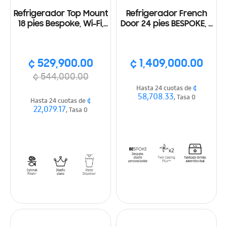
Refrigerador Top Mount
Refrigerador French
18 pies Bespoke, Wi-Fi,
Door 24 pies BESPOKE, 3
Dispensador de agua,
puertas, dispensador
Color Beige
agua y hielo. Wifi.
Acado blanco y
¢ 529,900.00
¢ 1,409,000.00
plateado
¢ 544,000.00
¢
Hasta 24 cuotas de
58,708.33
, Tasa 0
¢
Hasta 24 cuotas de
22,079.17
, Tasa 0