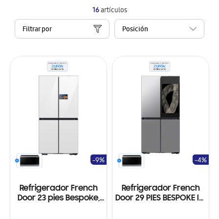
16
artículos
Filtrar por
-9%
-4%
Refrigerador French
Refrigerador French
Door 23 pies Bespoke,
Door 29 PIES BESPOKE IA,
Vision Interna, pantalla
pantalla 32', 4 puertas,
9 pug, AI, WI-FI, Color
Dispensador interno,