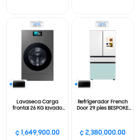
Lavaseca Carga
Refrigerador French
frontal 26 KG lavado
Door 29 pies BESPOKE
15KG secado Pantalla 7",
pantalla 21', Vision
IA, Bomba de calor,
interna, Dispensador
color oscuro
interno, Ice maker, Wifi,
¢ 1,649,900.00
¢ 2,380,000.00
acabado blanco y
celeste