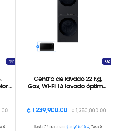
-9%
-8%
,
Centro de lavado 22 Kg,
lor
Gas, Wi-Fi, IA lavado óptimo,
Auto Dispenser
¢ 1,239,900.00
.00
¢ 1,350,000.00
¢ 51,662.50
sa 0
Hasta 24 cuotas de
, Tasa 0