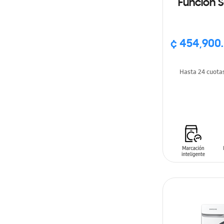
Función S
SmartT
p
¢ 454,900
Hasta 24 cuota
AÑADIR AL C