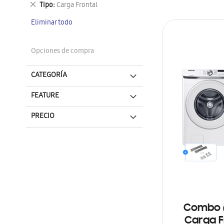
Eliminar
Tipo
Carga Frontal
este
Eliminar todo
artículo
Opciones de compra
CATEGORÍA
FEATURE
PRECIO
Combo 
Carga F