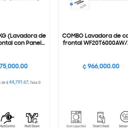
KG (Lavadora de
COMBO Lavadora de c
ontal con Panel
frontal WF20T6000AW/
rol + Secadora a
Secadora Electróni
2C6370PP con
DVE20T6000W/AP
tiSteam)
075,000.00
¢ 966,000.00
¢ 44,791.67
s de
, Tasa 0