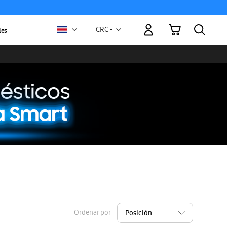
Mi carrito
Moneda
CRC -
les
colón
costarricense
Ordenar por