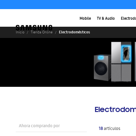
Mobile
TV & Audio
Electrod
Electrodomésticos
Inicio
Tienda Online
Electrodom
Ahora comprando por
18
artículos