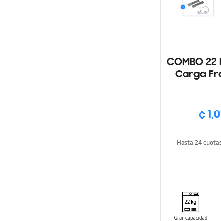
COMBO 22 
Carga Fr
MultiCont
gas DV2
Mul
¢ 1,
Hasta 24 cuota