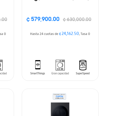
lor
Color negro
¢ 579,900.00
0.00
¢ 630,000.00
¢ 24,162.50
asa 0
Hasta 24 cuotas de
, Tasa 0
AÑADIR AL CARRITO