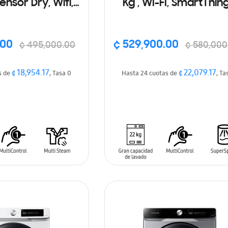
ensor Dry, Wifi,
Kg , WI-FI, SmartThing
hings, Color
color plateado
lateado
.00
¢ 529,900.00
¢ 495,000.00
¢ 580,000
¢ 18,954.17
¢ 22,079.17
s de
, Tasa 0
Hasta 24 cuotas de
, Ta
DISPONIBLE
PRONTO
ARRITO