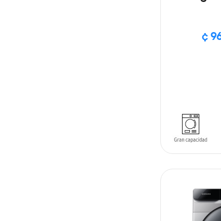
Secador
¢ 9
AÑADIR AL C