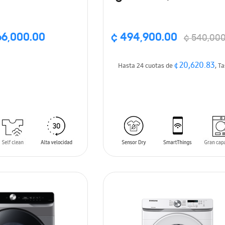
a a Gas 20KG)
Dry, SmartThings, Co
negro
66,000.00
¢ 494,900.00
¢ 540,00
¢ 20,620.83
Hasta 24 cuotas de
, T
DISPONIBLE
PRONTO
ARRITO