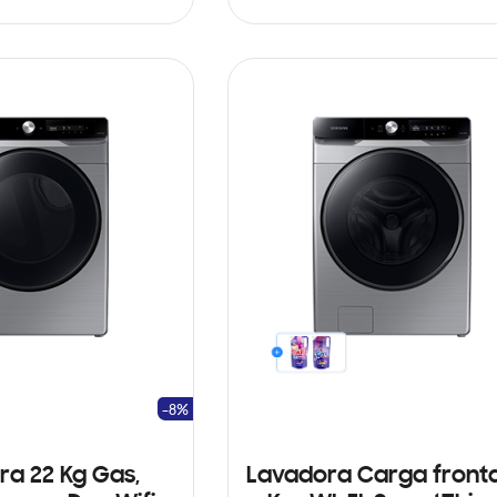
ARRITO
AÑADIR AL CARRITO
-8%
a 22 Kg Gas,
Lavadora Carga fronta