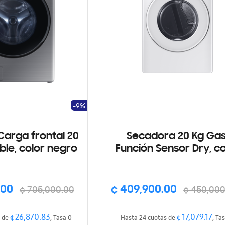
-9%
arga frontal 20
Secadora 20 Kg Gas
ble, color negro
Función Sensor Dry, co
blanco
.00
¢ 409,900.00
¢ 705,000.00
¢ 450,000
¢ 26,870.83
¢ 17,079.17
s de
, Tasa 0
Hasta 24 cuotas de
, Ta