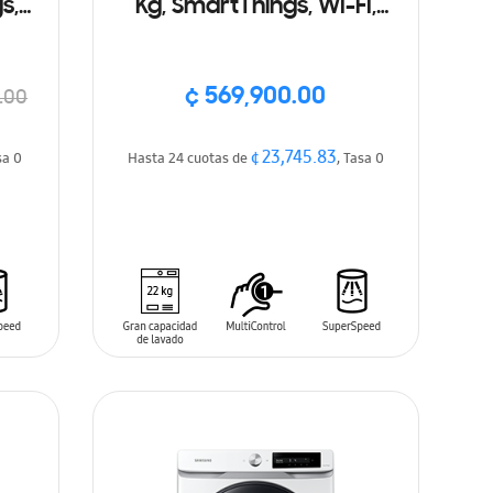
s,
Kg, SmartThings, WI-FI,
Super speed, Color blanco
¢ 569,900.00
.00
¢ 23,745.83
sa 0
Hasta 24 cuotas de
, Tasa 0
AÑADIR AL CARRITO