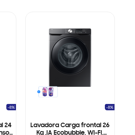
-8%
-8%
l 24
Lavadora Carga frontal 26
ensor
Kg ,IA Ecobubble, WI-FI,