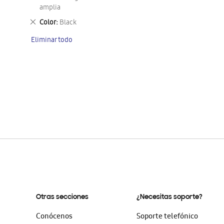
artículo
este
amplia
artículo
Eliminar
Color
Black
este
Eliminar todo
artículo
Otras secciones
¿Necesitas soporte?
Conócenos
Soporte telefónico