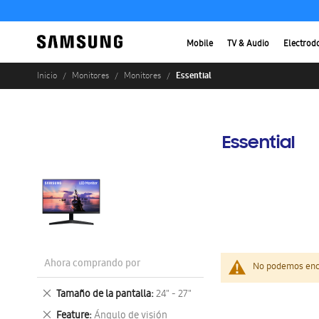
Mobile
TV & Audio
Electrod
Essential
Inicio
Monitores
Monitores
Essential
Ahora comprando por
No podemos enco
Eliminar
Tamaño de la pantalla
24" - 27"
este
Eliminar
Feature
Ángulo de visión