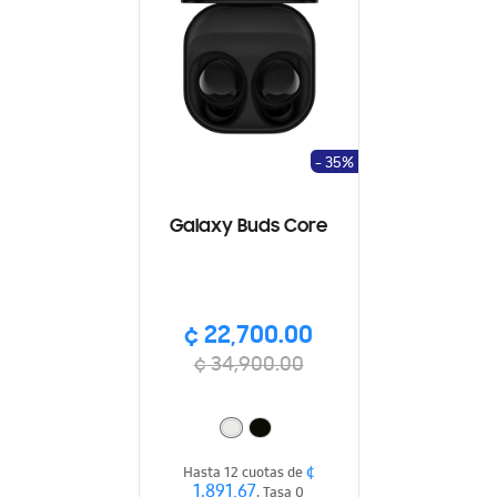
- 35%
Galaxy Buds Core
¢ 22,700.00
¢ 34,900.00
¢
Hasta 12 cuotas de
1,891.67
, Tasa 0