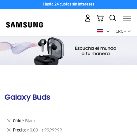
Hasta 24 cuotas sin intereses
Mi carrito
Mon
CRC -
colón
costarricen
Galaxy Buds
Eliminar
Color
Black
este
Eliminar
Precio
¢ 0.00 - ¢ 99,999.99
artículo
este