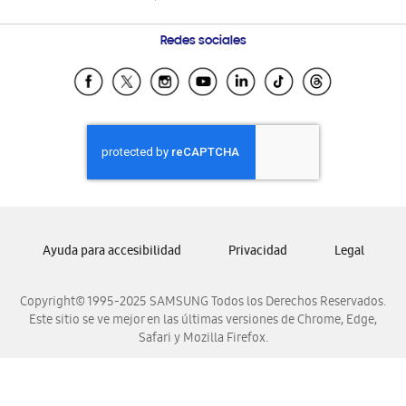
Seguimiento de tu pedido
Soporte vía eMail
Condiciones de Compra
Preguntas Frecuentes
Samsung Costa Rica
Redes sociales
Tiendas Cercanas
Samsung Ecuador
Samsung El Salvador
Samsung Guatemala
Samsung Honduras
Samsung Nicaragua
Samsung Panamá
Samsung República Dominicana
Ayuda para accesibilidad
Privacidad
Legal
Samsung Venezuela
Copyright© 1995-2025 SAMSUNG Todos los Derechos Reservados.
Este sitio se ve mejor en las últimas versiones de Chrome, Edge,
Safari y Mozilla Firefox.