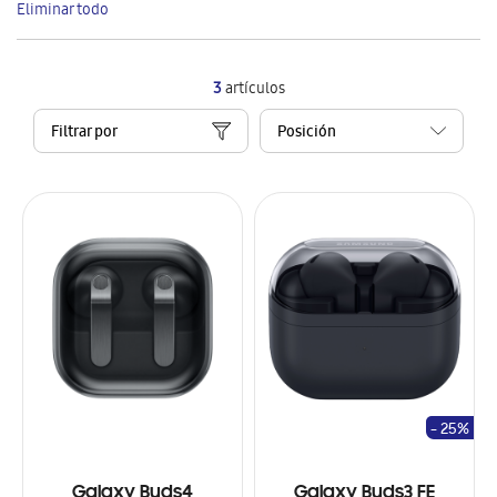
Eliminar todo
artículo
3
artículos
Filtrar por
- 25%
Galaxy Buds4
Galaxy Buds3 FE