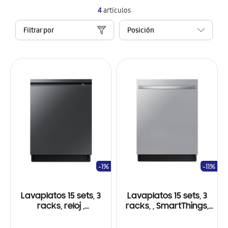
4
artículos
Filtrar por
-1%
-11%
Lavaplatos 15 sets, 3
Lavaplatos 15 sets, 3
racks, reloj ,
racks, , SmartThings,
SmartThings, Wifi,
Wifi, Sistema
Sistema StormWash+™
StormWash+™ y Smart