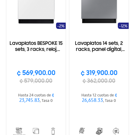
-2%
-12%
Lavaplatos BESPOKE 15
Lavaplatos 14 sets, 2
sets, 3 racks, reloj,
racks, panel digital,
SmartThings, Wi-Fi,
acero inox
Sistema StormWash+™
y Smart Dry
¢ 569,900.00
¢ 319,900.00
¢ 579,000.00
¢ 362,000.00
¢
¢
Hasta 24 cuotas de
Hasta 12 cuotas de
23,745.83
26,658.33
, Tasa 0
, Tasa 0