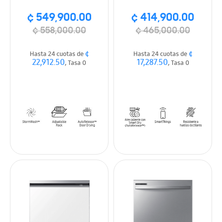
y Smart Dry, Apertura
Dry, Auto liberación de
¢ 549,900.00
¢ 414,900.00
Automática, color
vapor, acero inox
negro
¢ 558,000.00
¢ 465,000.00
¢
¢
Hasta 24 cuotas de
Hasta 24 cuotas de
22,912.50
17,287.50
, Tasa 0
, Tasa 0