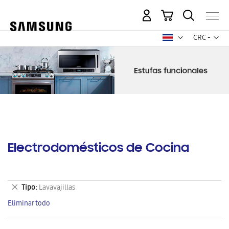
Mi carrito
Mon
CRC -
colón
costarricen
Electrodomésticos de Cocina
Eliminar
Tipo
Lavavajillas
este
Eliminar todo
artículo