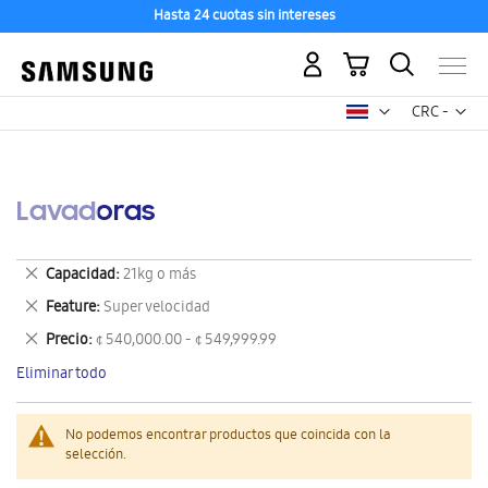
Hasta 24 cuotas sin intereses
Mi carrito
Mon
CRC -
colón
costarricen
Lavadoras
Eliminar
Capacidad
21kg o más
este
Eliminar
Feature
Super velocidad
artículo
este
Eliminar
Precio
¢ 540,000.00 - ¢ 549,999.99
artículo
este
Eliminar todo
artículo
No podemos encontrar productos que coincida con la
selección.