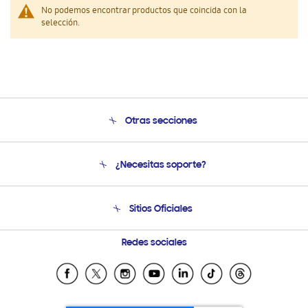
No podemos encontrar productos que coincida con la
selección.
Otras secciones
Conócenos
¿Necesitas soporte?
Soporte
Venta a Empresas - B2B
Soporte telefónico
Sitios Oficiales
Seguimiento de tu pedido
Soporte vía eMail
Condiciones de Compra
Preguntas Frecuentes
Samsung Costa Rica
Redes sociales
Tiendas Cercanas
Samsung Ecuador
Samsung El Salvador
Samsung Guatemala