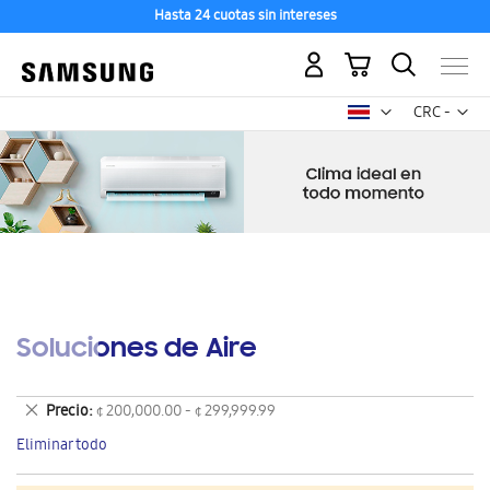
Hasta 24 cuotas sin intereses
Mi carrito
Mon
CRC -
colón
costarricen
Soluciones de Aire
Eliminar
Precio
¢ 200,000.00 - ¢ 299,999.99
este
Eliminar todo
artículo