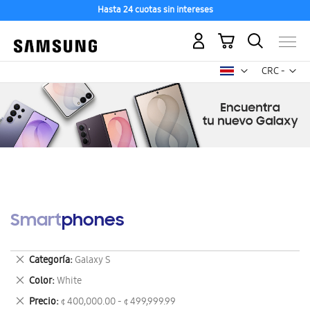
Hasta 24 cuotas sin intereses
Mi carrito
Mon
CRC -
colón
costarricen
Smartphones
Eliminar
Categoría
Galaxy S
este
Eliminar
Color
White
artículo
este
Eliminar
Precio
¢ 400,000.00 - ¢ 499,999.99
artículo