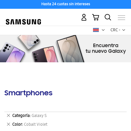
Hasta 24 cuotas sin intereses
Mi carrito
Mon
CRC -
colón
costarricen
Smartphones
Eliminar
Categoría
Galaxy S
este
Eliminar
Color
Cobalt Violet
artículo
este