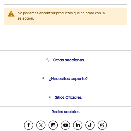
No podemos encontrar productos que coincida con la
selección.
Otras secciones
Conócenos
¿Necesitas soporte?
Soporte
Venta a Empresas - B2B
Soporte telefónico
Sitios Oficiales
Seguimiento de tu pedido
Soporte vía eMail
Condiciones de Compra
Preguntas Frecuentes
Samsung Costa Rica
Redes sociales
Tiendas Cercanas
Samsung Ecuador
Samsung El Salvador