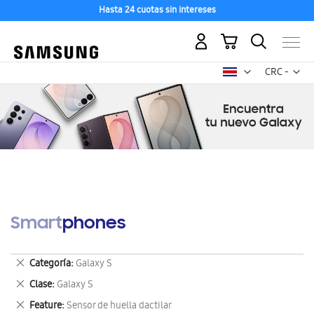
Hasta 24 cuotas sin intereses
Mi carrito
Mon
CRC -
colón
costarricen
Smartphones
Eliminar
Categoría
Galaxy S
este
Eliminar
Clase
Galaxy S
artículo
este
Eliminar
Feature
Sensor de huella dactilar
artículo