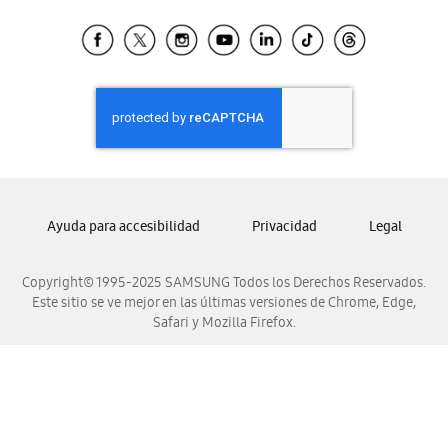
Tiendas Cercanas
Samsung Ecuador
Samsung El Salvador
Samsung Guatemala
Samsung Honduras
Samsung Nicaragua
Samsung Panamá
Samsung República Dominicana
Ayuda para accesibilidad
Privacidad
Legal
Samsung Venezuela
Copyright© 1995-2025 SAMSUNG Todos los Derechos Reservados.
Este sitio se ve mejor en las últimas versiones de Chrome, Edge,
Safari y Mozilla Firefox.