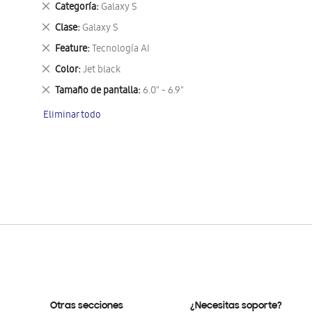
Eliminar
Categoría
Galaxy S
este
Eliminar
Clase
Galaxy S
artículo
este
Eliminar
Feature
Tecnología AI
artículo
este
Eliminar
Color
Jet black
artículo
este
Eliminar
Tamaño de pantalla
6.0" - 6.9"
artículo
este
Eliminar todo
artículo
Otras secciones
¿Necesitas soporte?