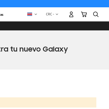
Mi carrito
Moneda
CRC -
les
colón
costarricense