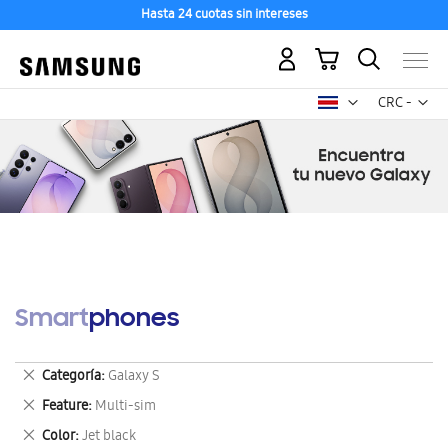
Hasta 24 cuotas sin intereses
Mi carrito
Mon
CRC -
colón
costarricen
Smartphones
Eliminar
Categoría
Galaxy S
este
Eliminar
Feature
Multi-sim
artículo
este
Eliminar
Color
Jet black
artículo