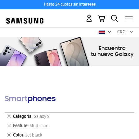
Hasta 24 cuotas sin intereses
Mi carrito
Mon
CRC -
colón
costarricen
Smartphones
Eliminar
Categoría
Galaxy S
este
Eliminar
Feature
Multi-sim
artículo
este
Eliminar
Color
Jet black
artículo