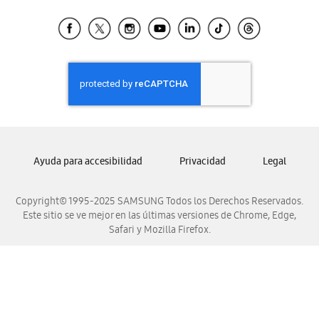
Tiendas Cercanas
Samsung Ecuador
Samsung El Salvador
Samsung Guatemala
Samsung Honduras
Samsung Nicaragua
Samsung Panamá
Samsung República Dominicana
Ayuda para accesibilidad
Privacidad
Legal
Samsung Venezuela
Copyright© 1995-2025 SAMSUNG Todos los Derechos Reservados.
Este sitio se ve mejor en las últimas versiones de Chrome, Edge,
Safari y Mozilla Firefox.