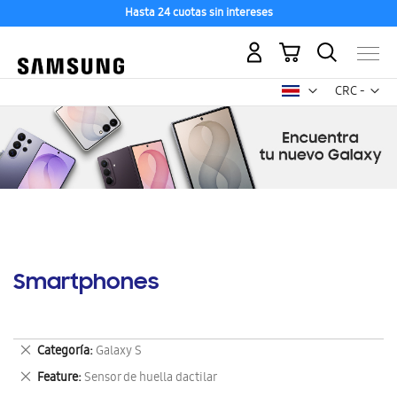
Hasta 24 cuotas sin intereses
Mi carrito
Mon
CRC -
colón
costarricen
Smartphones
Eliminar
Categoría
Galaxy S
este
Eliminar
Feature
Sensor de huella dactilar
artículo
este