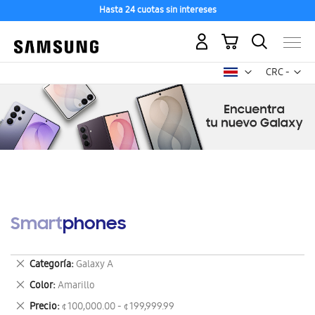
Hasta 24 cuotas sin intereses
Mi carrito
Mon
CRC -
colón
costarricen
Smartphones
Eliminar
Categoría
Galaxy A
este
Eliminar
Color
Amarillo
artículo
este
Eliminar
Precio
¢ 100,000.00 - ¢ 199,999.99
artículo