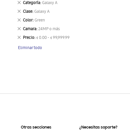
Eliminar
Categoría
Galaxy A
este
Eliminar
Clase
Galaxy A
artículo
este
Eliminar
Color
Green
artículo
este
Eliminar
Camara
24MP o más
artículo
este
Eliminar
Precio
¢ 0.00 - ¢ 99,999.99
artículo
este
Eliminar todo
artículo
Otras secciones
¿Necesitas soporte?