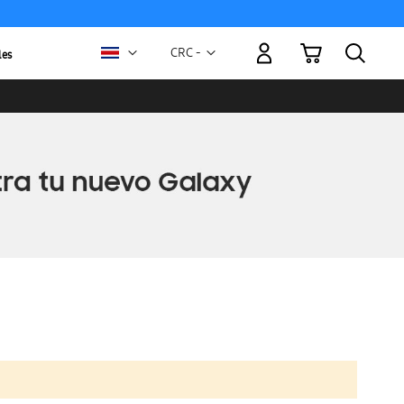
Mi carrito
Moneda
CRC -
les
colón
costarricense