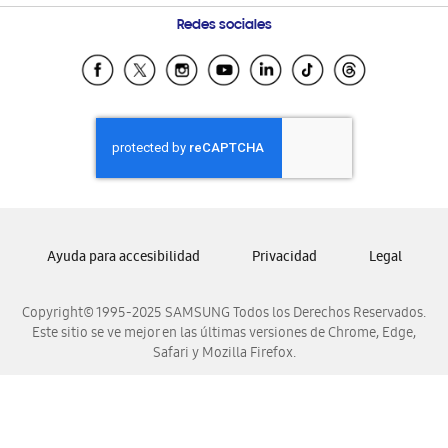
Condiciones de Compra
Preguntas Frecuentes
Samsung Costa Rica
Redes sociales
Tiendas Cercanas
Samsung Ecuador
Samsung El Salvador
Samsung Guatemala
Samsung Honduras
Samsung Nicaragua
Samsung Panamá
Samsung República Dominicana
Ayuda para accesibilidad
Privacidad
Legal
Samsung Venezuela
Copyright© 1995-2025 SAMSUNG Todos los Derechos Reservados.
Este sitio se ve mejor en las últimas versiones de Chrome, Edge,
Safari y Mozilla Firefox.