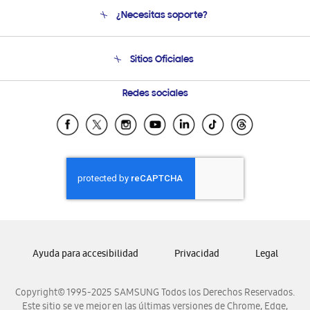
Conócenos
¿Necesitas soporte?
Soporte
Venta a Empresas - B2B
Soporte telefónico
Sitios Oficiales
Seguimiento de tu pedido
Soporte vía eMail
Condiciones de Compra
Preguntas Frecuentes
Samsung Costa Rica
Redes sociales
Tiendas Cercanas
Samsung Ecuador
Samsung El Salvador
Samsung Guatemala
Samsung Honduras
Samsung Nicaragua
Samsung Panamá
Samsung República Dominicana
Ayuda para accesibilidad
Privacidad
Legal
Samsung Venezuela
Copyright© 1995-2025 SAMSUNG Todos los Derechos Reservados.
Este sitio se ve mejor en las últimas versiones de Chrome, Edge,