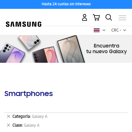
Hasta 24 cuotas sin intereses
Mi carrito
Mon
CRC -
colón
costarricen
Smartphones
Eliminar
Categoría
Galaxy A
este
Eliminar
Clase
Galaxy A
artículo
este