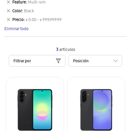
Eliminar
Feature
Multi-sim
artículo
este
Eliminar
Color
Black
artículo
este
Eliminar
Precio
¢ 0.00 - ¢ 999,999.99
artículo
este
Eliminar todo
artículo
3
artículos
Filtrar por