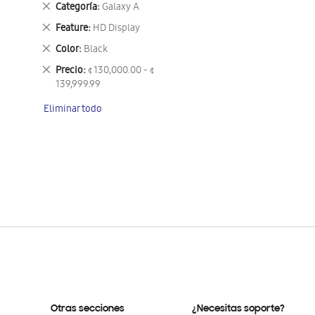
Eliminar
Categoría
Galaxy A
este
Eliminar
Feature
HD Display
artículo
este
Eliminar
Color
Black
artículo
este
Eliminar
Precio
¢ 130,000.00 - ¢
artículo
este
139,999.99
artículo
Eliminar todo
Otras secciones
¿Necesitas soporte?