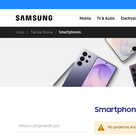
Mobile
TV & Audio
Electrod
Smartphones
Inicio
Tienda Online
Smartphon
Ahora comprando por
No podemos enco