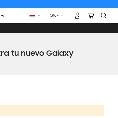
Mi carrito
Moneda
CRC -
les
colón
costarricense