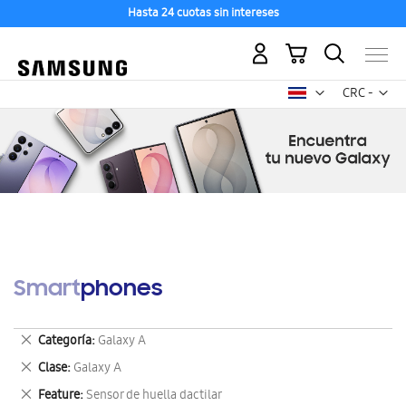
Hasta 24 cuotas sin intereses
Mi carrito
Mon
CRC -
colón
costarricen
Smartphones
Eliminar
Categoría
Galaxy A
este
Eliminar
Clase
Galaxy A
artículo
este
Eliminar
Feature
Sensor de huella dactilar
artículo