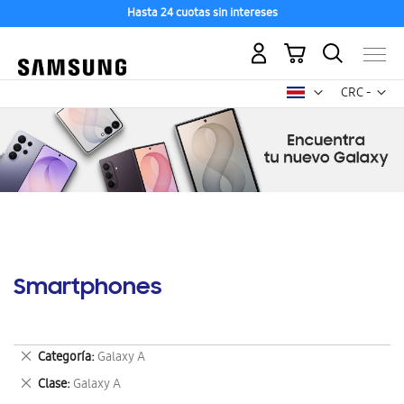
Hasta 24 cuotas sin intereses
Mi carrito
Mon
CRC -
colón
costarricen
Smartphones
Eliminar
Categoría
Galaxy A
este
Eliminar
Clase
Galaxy A
artículo
este