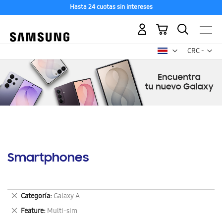
Hasta 24 cuotas sin intereses
Mi carrito
Mon
CRC -
colón
costarricen
Smartphones
Eliminar
Categoría
Galaxy A
este
Eliminar
Feature
Multi-sim
artículo
este