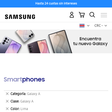
Hasta 24 cuotas sin intereses
Mi carrito
Mon
CRC -
colón
costarricen
Smartphones
Eliminar
Categoría
Galaxy A
este
Eliminar
Clase
Galaxy A
artículo
este
Eliminar
Color
Lima
artículo