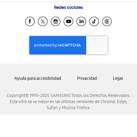
Condiciones de Compra
Preguntas Frecuentes
Samsung Costa Rica
Redes sociales
Tiendas Cercanas
Samsung Ecuador
Samsung El Salvador
Samsung Guatemala
Samsung Honduras
Samsung Nicaragua
Samsung Panamá
Samsung República Dominicana
Ayuda para accesibilidad
Privacidad
Legal
Samsung Venezuela
Copyright© 1995-2025 SAMSUNG Todos los Derechos Reservados.
Este sitio se ve mejor en las últimas versiones de Chrome, Edge,
Safari y Mozilla Firefox.