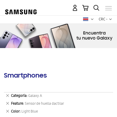
Mi carrito
Mon
CRC -
colón
costarricen
Smartphones
Eliminar
Categoría
Galaxy A
este
Eliminar
Feature
Sensor de huella dactilar
artículo
este
Eliminar
Color
Light Blue
artículo
este