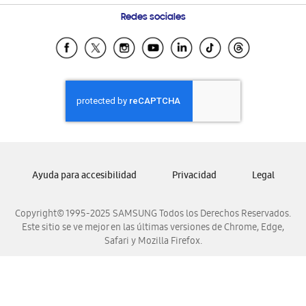
Condiciones de Compra
Preguntas Frecuentes
Samsung Costa Rica
Redes sociales
Tiendas Cercanas
Samsung Ecuador
Samsung El Salvador
Samsung Guatemala
Samsung Honduras
Samsung Nicaragua
Samsung Panamá
Samsung República Dominicana
Ayuda para accesibilidad
Privacidad
Legal
Samsung Venezuela
Copyright© 1995-2025 SAMSUNG Todos los Derechos Reservados.
Este sitio se ve mejor en las últimas versiones de Chrome, Edge,
Safari y Mozilla Firefox.