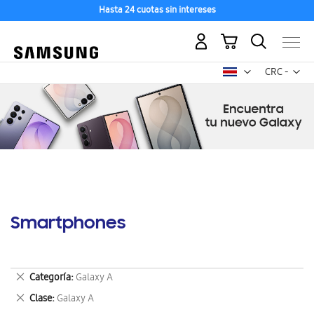
Hasta 24 cuotas sin intereses
Mi carrito
Mon
CRC -
colón
costarricen
Smartphones
Eliminar
Categoría
Galaxy A
este
Eliminar
Clase
Galaxy A
artículo
este