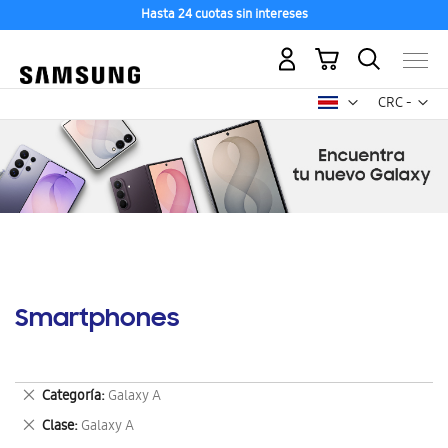
Hasta 24 cuotas sin intereses
Mi carrito
Mon
CRC -
colón
costarricen
Smartphones
Eliminar
Categoría
Galaxy A
este
Eliminar
Clase
Galaxy A
artículo
este