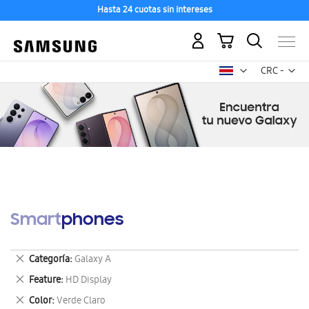
Hasta 24 cuotas sin intereses
Mi carrito
Mon
CRC -
colón
costarricen
Smartphones
Eliminar
Categoría
Galaxy A
este
Eliminar
Feature
HD Display
artículo
este
Eliminar
Color
Verde Claro
artículo