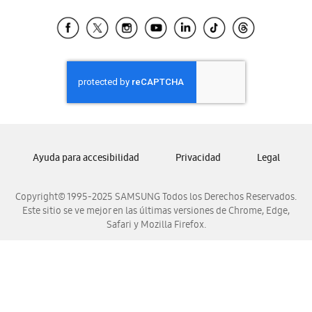
Tiendas Cercanas
Samsung Ecuador
Samsung El Salvador
Samsung Guatemala
Samsung Honduras
Samsung Nicaragua
Samsung Panamá
Samsung República Dominicana
Ayuda para accesibilidad
Privacidad
Legal
Samsung Venezuela
Copyright© 1995-2025 SAMSUNG Todos los Derechos Reservados.
Este sitio se ve mejor en las últimas versiones de Chrome, Edge,
Safari y Mozilla Firefox.