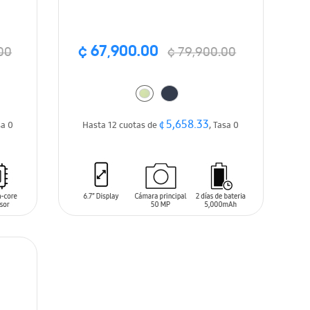
¢ 67,900.00
00
¢ 79,900.00
¢ 5,658.33
sa 0
Hasta 12 cuotas de
, Tasa 0
AÑADIR AL CARRITO