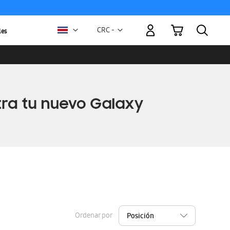
Mi carrito
Moneda
CRC -
les
colón
costarricense
Ordenar por