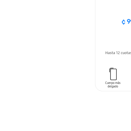
¢ 9
Hasta 12 cuota
AÑADIR AL C