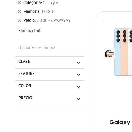
Eliminar
Categoría
Galaxy A
este
Eliminar
Memoria
128GB
artículo
este
Eliminar
Precio
¢ 0.00 - ¢ 99,999.99
artículo
este
Eliminar todo
artículo
Opciones de compra
CLASE
FEATURE
COLOR
PRECIO
Galaxy 