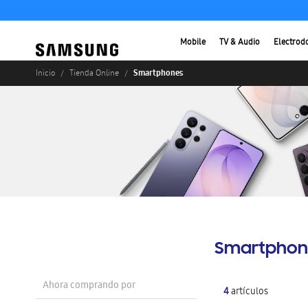
Mobile
TV & Audio
Electrod
Smartphones
Inicio
Tienda Online
Smartphon
Ahora comprando por
4
artículos