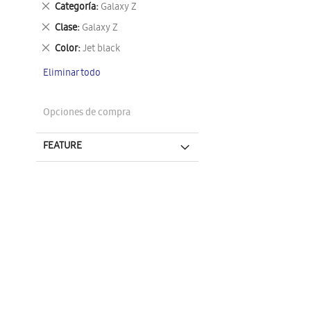
Eliminar
Categoría
Galaxy Z
este
Eliminar
Clase
Galaxy Z
artículo
este
Eliminar
Color
Jet black
artículo
este
Eliminar todo
artículo
Opciones de compra
FEATURE