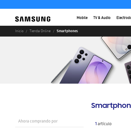
Mobile
TV & Audio
Electrod
Smartphones
Inicio
Tienda Online
Smartphon
Ahora comprando por
1
artículo