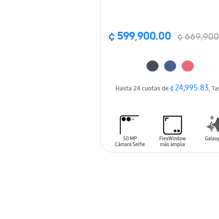
¢ 599,900.00
¢ 669,900
¢ 24,995.83
Hasta 24 cuotas de
, T
AÑADIR AL CARRITO