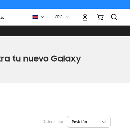
Mi carrito
Moneda
CRC -
les
colón
costarricense
Ordenar por