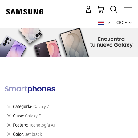
Mi carrito
Mon
CRC -
colón
costarricen
Smartphones
Eliminar
Categoría
Galaxy Z
este
Eliminar
Clase
Galaxy Z
artículo
este
Eliminar
Feature
Tecnología AI
artículo
este
Eliminar
Color
Jet black
artículo