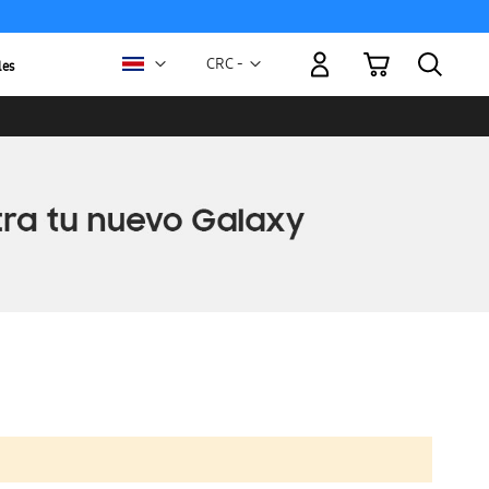
Mi carrito
Moneda
CRC -
les
colón
costarricense