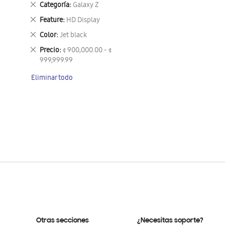
Eliminar
Categoría
Galaxy Z
este
Eliminar
Feature
HD Display
artículo
este
Eliminar
Color
Jet black
artículo
este
Eliminar
Precio
¢ 900,000.00 - ¢
artículo
este
999,999.99
artículo
Eliminar todo
Otras secciones
¿Necesitas soporte?