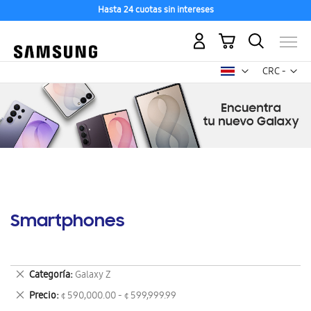
Hasta 24 cuotas sin intereses
Mi carrito
Mon
CRC -
colón
costarricen
Smartphones
Eliminar
Categoría
Galaxy Z
este
Eliminar
Precio
¢ 590,000.00 - ¢ 599,999.99
artículo
este