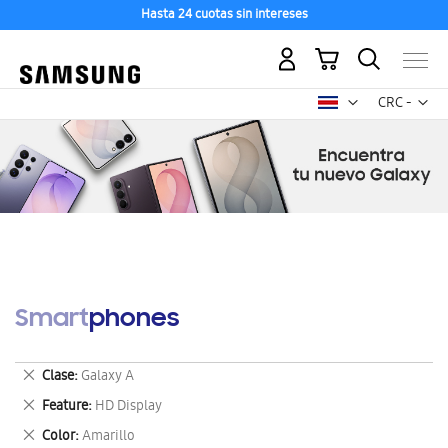
Hasta 24 cuotas sin intereses
Mi carrito
Mon
CRC -
colón
costarricen
Smartphones
Eliminar
Clase
Galaxy A
este
Eliminar
Feature
HD Display
artículo
este
Eliminar
Color
Amarillo
artículo