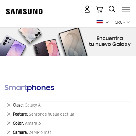
Mi carrito
Mon
CRC -
colón
costarricen
Smartphones
Eliminar
Clase
Galaxy A
este
Eliminar
Feature
Sensor de huella dactilar
artículo
este
Eliminar
Color
Amarillo
artículo
este
Eliminar
Camara
24MP o más
artículo