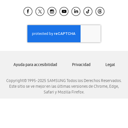
Tiendas Cercanas
Samsung Ecuador
Samsung El Salvador
Samsung Guatemala
Samsung Honduras
Samsung Nicaragua
Samsung Panamá
Samsung República Dominicana
Ayuda para accesibilidad
Privacidad
Legal
Samsung Venezuela
Copyright© 1995-2025 SAMSUNG Todos los Derechos Reservados.
Este sitio se ve mejor en las últimas versiones de Chrome, Edge,
Safari y Mozilla Firefox.