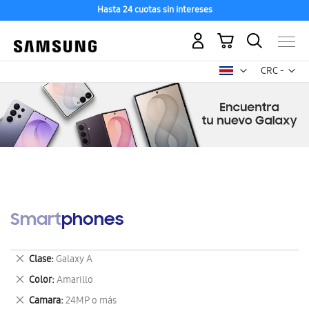
Hasta 24 cuotas sin intereses
Mi carrito
Mon
CRC -
colón
costarricen
Smartphones
Eliminar
Clase
Galaxy A
este
Eliminar
Color
Amarillo
artículo
este
Eliminar
Camara
24MP o más
artículo