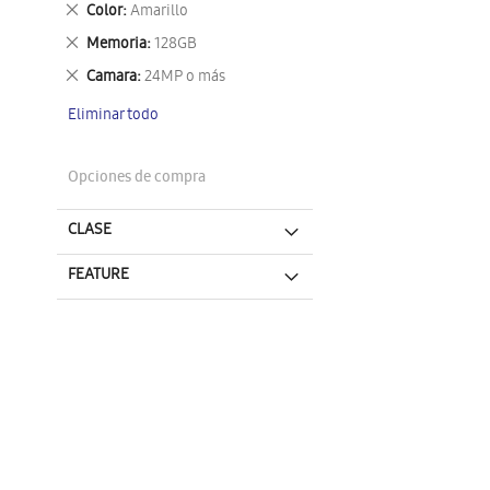
Eliminar
Color
Amarillo
este
Eliminar
Memoria
128GB
artículo
este
Eliminar
Camara
24MP o más
artículo
este
Eliminar todo
artículo
Opciones de compra
CLASE
FEATURE