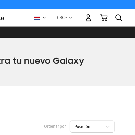
Mi carrito
Moneda
CRC -
les
colón
costarricense
Ordenar por