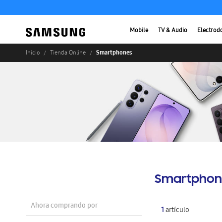
Mobile
TV & Audio
Electrod
Smartphones
Inicio
Tienda Online
Smartphon
Ahora comprando por
1
artículo